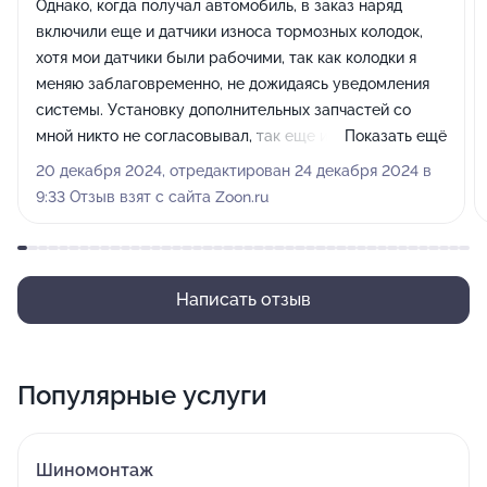
Однако, когда получал автомобиль, в заказ наряд
включили еще и датчики износа тормозных колодок,
хотя мои датчики были рабочими, так как колодки я
меняю заблаговременно, не дожидаясь уведомления
системы. Установку дополнительных запчастей со
мной никто не согласовывал, так еще и посчитали эти
Показать ещё
датчики с огромной наценкой(500₽ за передний
20 декабря 2024, отредактирован 24 декабря 2024 в
датчик, и 2000₽ за задний!!! При их цене в 300₽
9:33 Отзыв взят с сайта Zoon.ru
максимум).На мой вопрос зачем они так сделали,
мастер-приемщик стал убеждать меня , что датчики
менять обязательно при каждой замене колодок, вне
зависимости от их износа. Мелочь конечно, но
Написать отзыв
впечатление о сервисе испортили. Крайне не
рекомендую данный сервис.
Популярные услуги
Шиномонтаж