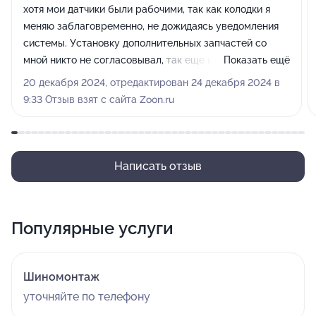
хотя мои датчики были рабочими, так как колодки я
меняю заблаговременно, не дожидаясь уведомления
системы. Установку дополнительных запчастей со
мной никто не согласовывал, так еще и посчитали эти
Показать ещё
датчики с огромной наценкой(500₽ за передний
20 декабря 2024, отредактирован 24 декабря 2024 в
датчик, и 2000₽ за задний!!! При их цене в 300₽
9:33 Отзыв взят с сайта Zoon.ru
максимум).На мой вопрос зачем они так сделали,
мастер-приемщик стал убеждать меня , что датчики
менять обязательно при каждой замене колодок, вне
зависимости от их износа. Мелочь конечно, но
Написать отзыв
впечатление о сервисе испортили. Крайне не
рекомендую данный сервис.
Популярные услуги
Шиномонтаж
уточняйте по телефону